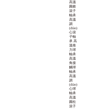
高溫
圓錐
滾子
軸承
高溫
調
(diào)
心滾
子軸
承
高
溫推
力球
軸承
高溫
角接
觸球
軸承
高溫
調
(diào)
心球
軸承
高溫
圓柱
滾子