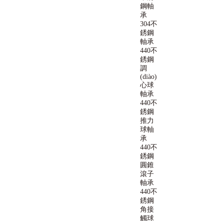
鋼軸
承
304不
銹鋼
軸承
440不
銹鋼
調
(diào)
心球
軸承
440不
銹鋼
推力
球軸
承
440不
銹鋼
圓錐
滾子
軸承
440不
銹鋼
角接
觸球