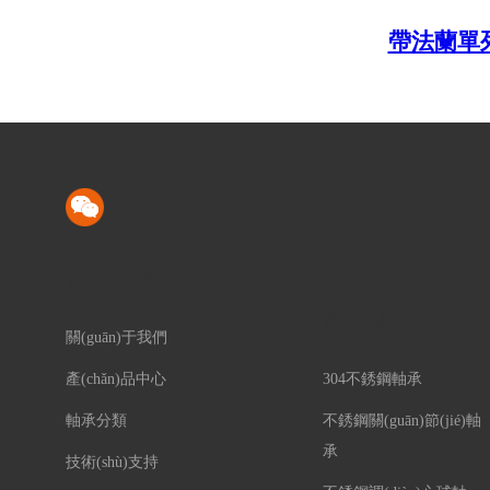
帶法蘭單
快速導(dǎo)航
產(chǎn)品中心
關(guān)于我們
產(chǎn)品中心
304不銹鋼軸承
軸承分類
不銹鋼關(guān)節(jié)軸
承
技術(shù)支持