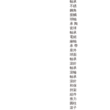
軸承
不銹
鋼角
接觸
球軸
承
陶
瓷球
軸承
電絕
緣軸
承
帶
座外
球面
軸承
滾針
軸承
滾輪
軸承
滾針
和保
持架
組件
推力
圓柱
滾子