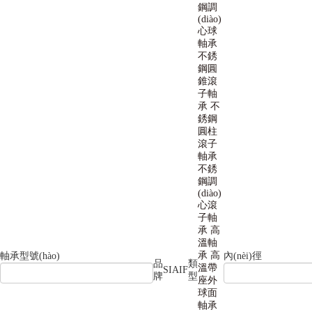
鋼調
(diào)
心球
軸承
不銹
鋼圓
錐滾
子軸
承
不
銹鋼
圓柱
滾子
軸承
不銹
鋼調
(diào)
心滾
子軸
承
高
溫軸
承
高
軸承型號(hào)
內(nèi)徑
品
類
溫帶
SIAIF
牌
型
座外
球面
軸承