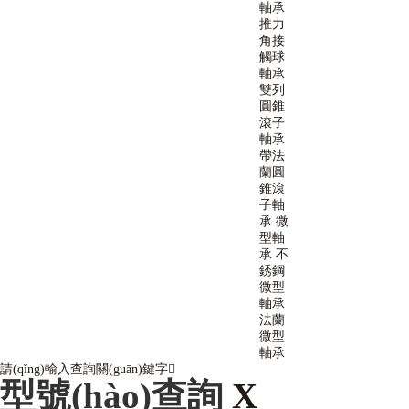
軸承
推力
角接
觸球
軸承
雙列
圓錐
滾子
軸承
帶法
蘭圓
錐滾
子軸
承
微
型軸
承
不
銹鋼
微型
軸承
法蘭
微型
軸承
請(qǐng)輸入查詢關(guān)鍵字
型號(hào)查詢
X