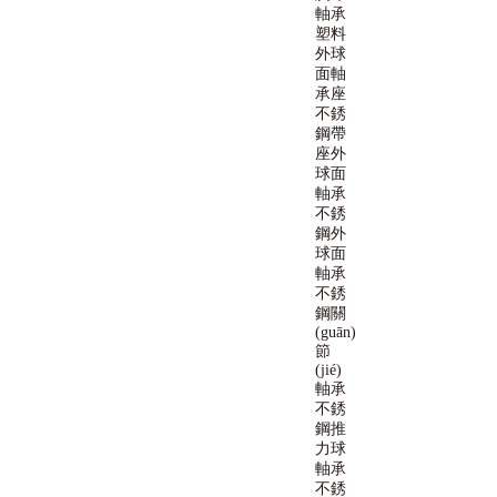
軸承
塑料
外球
面軸
承座
不銹
鋼帶
座外
球面
軸承
不銹
鋼外
球面
軸承
不銹
鋼關
(guān)
節
(jié)
軸承
不銹
鋼推
力球
軸承
不銹