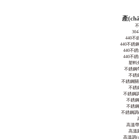
瓷軸承,高溫潤滑脂,圓錐滾子軸承,推力球軸承,調(diào)心滾子軸承,圓柱滾
子軸承,軸承座,SKF軸承,NSK軸承,NTN軸承,替代進(jìn)口軸承型號(hào)
查詢
產(c
30
440
440不銹鋼
440不
440不
塑料
不銹鋼
不銹
不銹鋼關(g
不銹
不銹鋼調
不銹
不銹
不銹鋼調(
高溫
高溫
高溫調(