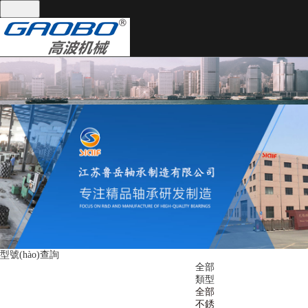
全國統(tǒng)一服務(wù)熱線：
13395101668
網(wǎng)站首頁
關(guān)于我們
產(chǎn)品中心
關(guān)于我們
產(chǎn)品中心
公司實(shí)景
軸承分類
技術(shù)支持
軸承分類
技術(shù)支持
型號(hào)查詢
新聞資訊
聯(lián)系我們
全部
類型
新聞資訊
全部
不銹