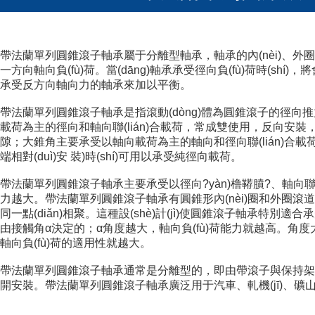
帶法蘭單列
圓錐滾子軸承屬于分離型軸承，軸承的內(nèi)、外
一方向軸向負(fù)荷。當(dāng)軸承承受徑向負(fù)荷時(shí)，將
承受反方向軸向力的軸承來加以平衡。
帶法蘭單列
圓錐滾子軸承是指滾動(dòng)體為圓錐滾子的徑向推力式
載荷為主的徑向和軸向聯(lián)合載荷，常成雙使用，反向安裝
隙；大錐角主要承受以軸向載荷為主的軸向和徑向聯(lián)合載荷
端相對(duì)安 裝)時(shí)可用以承受純徑向載荷。
帶法蘭單列
圓錐滾子軸承主要承受以徑向?yàn)橹鞯膹?、軸向聯(l
力越大。
帶法蘭單列
圓錐滾子軸承有圓錐形內(nèi)圈和外圈滾道
同一點(diǎn)相聚。這種設(shè)計(jì)使圓錐滾子軸承特別適合
由接觸角α決定的；α角度越大，軸向負(fù)荷能力就越高。角度大小用
軸向負(fù)荷的適用性就越大。
帶法蘭單列
圓錐滾子軸承通常是分離型的，即由帶滾子與保持架組
開安裝。
帶法蘭單列
圓錐滾子軸承廣泛用于汽車、軋機(jī)、礦山