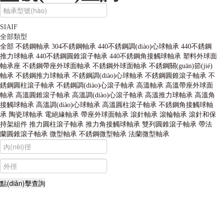
SIAIF
全部類型
全部
不銹鋼軸承
304不銹鋼軸承
440不銹鋼調(diào)心球軸承
440不銹鋼
推力球軸承
440不銹鋼圓錐滾子軸承
440不銹鋼角接觸球軸承
塑料外球面
軸承座
不銹鋼帶座外球面軸承
不銹鋼外球面軸承
不銹鋼關(guān)節(jié)
軸承
不銹鋼推力球軸承
不銹鋼調(diào)心球軸承
不銹鋼圓錐滾子軸承
不
銹鋼圓柱滾子軸承
不銹鋼調(diào)心滾子軸承
高溫軸承
高溫帶座外球面
軸承
高溫圓錐滾子軸承
高溫調(diào)心滾子軸承
高溫推力球軸承
高溫角
接觸球軸承
高溫調(diào)心球軸承
高溫圓柱滾子軸承
不銹鋼角接觸球軸
承
陶瓷球軸承
電絕緣軸承
帶座外球面軸承
滾針軸承
滾輪軸承
滾針和保
持架組件
推力圓柱滾子軸承
推力角接觸球軸承
雙列圓錐滾子軸承
帶法
蘭圓錐滾子軸承
微型軸承
不銹鋼微型軸承
法蘭微型軸承
不銹鋼軸承,高溫軸承,耐高溫軸承,薄壁球軸承,自潤滑軸承,轉(zhuǎn)臺
(tái)軸承,外球面軸承,組合軸承,汽車軸承,角接觸球軸承,無油軸承,交叉滾
子軸承,調(diào)心球軸承,平面軸承,角接觸軸承,哈爾濱軸承,高速軸承,陶