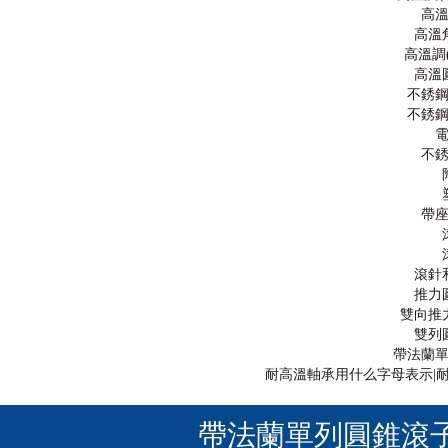
高
高溫
高溫調(
高溫
不銹
不銹
不
帶
滾針
推力
雙向推
雙列
帶法蘭
耐高溫軸承用什么字母表示|耐
帶法蘭單列
圓錐滾