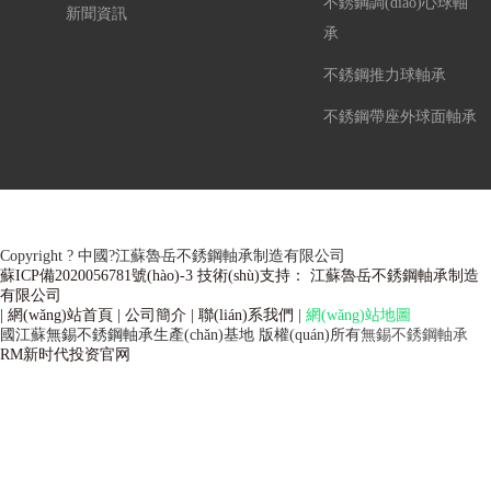
不銹鋼調(diào)心球軸
新聞資訊
承
不銹鋼推力球軸承
不銹鋼帶座外球面軸承
Copyright ? 中國?江蘇魯岳不銹鋼軸承制造有限公司
蘇ICP備2020056781號(hào)-3 技術(shù)支持： 江蘇魯岳不銹鋼軸承制造
有限公司
| 網(wǎng)站首頁
| 公司簡介
| 聯(lián)系我們
|
網(wǎng)站地圖
備案
國江蘇無錫不銹鋼軸承生產(chǎn)基地
版權(quán)所有
無錫不銹鋼軸承
RM新时代投资官网