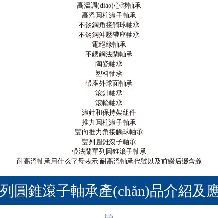
高溫調(diào)心球軸承
高溫圓柱滾子軸承
不銹鋼角接觸球軸承
不銹鋼沖壓帶座軸承
電絕緣軸承
不銹鋼法蘭軸承
陶瓷軸承
塑料軸承
帶座外球面軸承
滾針軸承
滾輪軸承
滾針和保持架組件
推力圓柱滾子軸承
雙向推力角接觸球軸承
雙列圓錐滾子軸承
帶法蘭單列圓錐滾子軸承
耐高溫軸承用什么字母表示|耐高溫軸承代號以及前綴后綴含義
滾子軸承產(chǎn)品介紹