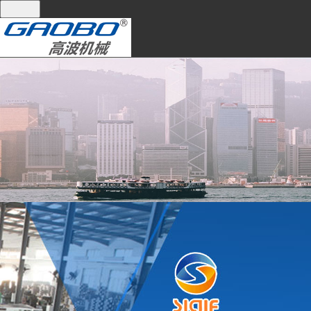
全國統(tǒng)一服務(wù)熱線：
13395101668
網(wǎng)站首頁
關(guān)于我們
產(chǎn)品中心
關(guān)于我們
產(chǎn)品中心