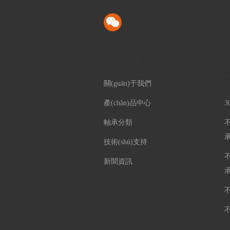
快速導(dǎo)航
產
關(guān)于我們
產(chǎn)品中心
軸承分類
不
技術(shù)支持
不
新聞資訊