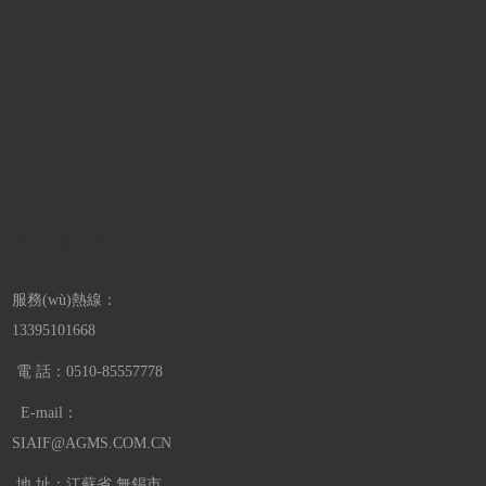
聯(lián)系方式
服務(wù)熱線：
13395101668
電 話：0510-85557778
E-mail：
SIAIF@AGMS.COM.CN
地 址：江蘇省 無錫市