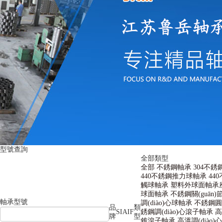
型號查詢
全部類型
全部
不銹鋼軸承
304不銹
440不銹鋼推力球軸承
44
觸球軸承
塑料外球面軸承
球面軸承
不銹鋼關(guān)節
軸承型號
調(diào)心球軸承
不銹鋼圓
品
類
SIAIF
銹鋼調(diào)心滾子軸承
高
牌
型
錐滾子軸承
高溫調(diào