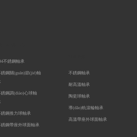
(chǎn)品中心
軸承分類
304不銹鋼軸承
銹鋼關(guān)節(jié)軸
不銹鋼軸承
承
耐高溫軸承
銹鋼調(diào)心球軸
陶瓷球軸承
承
導(dǎo)軌滾輪軸承
不銹鋼推力球軸承
高溫帶座外球面軸承
不銹鋼帶座外球面軸承