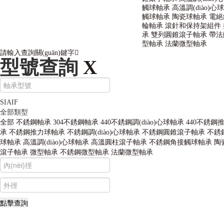
觸球軸承
高溫調(diào)心
觸球軸承
陶瓷球軸承
電絕
輪軸承
滾針和保持架組件
承
雙列圓錐滾子軸承
帶法
型軸承
法蘭微型軸承
請輸入查詢關(guān)鍵字
型號查詢
X
SIAIF
全部類型
全部
不銹鋼軸承
304不銹鋼軸承
440不銹鋼調(diào)心球軸承
440不銹鋼
承
不銹鋼推力球軸承
不銹鋼調(diào)心球軸承
不銹鋼圓錐滾子軸承
不銹
球軸承
高溫調(diào)心球軸承
高溫圓柱滾子軸承
不銹鋼角接觸球軸承
陶
滾子軸承
微型軸承
不銹鋼微型軸承
法蘭微型軸承
不銹鋼軸承,高溫軸承,耐高溫軸承,薄壁球軸承,自潤滑軸承,轉(zhuǎn)臺
高溫潤滑脂,圓錐滾子軸承,推力球軸承,調(diào)心滾子軸承,圓柱滾子軸承