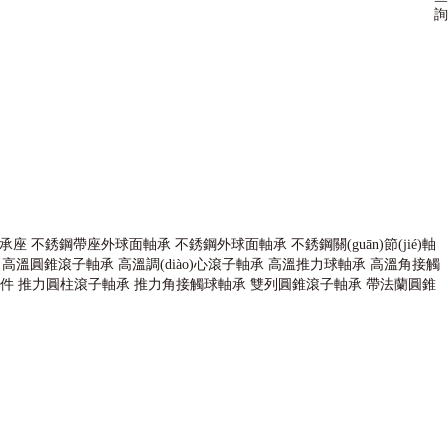
詢
承座
不銹鋼帶座外球面軸承
不銹鋼外球面軸承
不銹鋼關(guān)節(jié)軸
高溫圓錐滾子軸承
高溫調(diào)心滾子軸承
高溫推力球軸承
高溫角接觸
件
推力圓柱滾子軸承
推力角接觸球軸承
雙列圓錐滾子軸承
帶法蘭圓錐
(diào)心球軸承,平面軸承,角接觸軸承,哈爾濱軸承,高速軸承,陶瓷軸承,