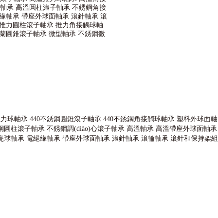
球軸承
高溫圓柱滾子軸承
不銹鋼角接
緣軸承
帶座外球面軸承
滾針軸承
滾
推力圓柱滾子軸承
推力角接觸球軸
蘭圓錐滾子軸承
微型軸承
不銹鋼微
推力球軸承
440不銹鋼圓錐滾子軸承
440不銹鋼角接觸球軸承
塑料外球面軸
鋼圓柱滾子軸承
不銹鋼調(diào)心滾子軸承
高溫軸承
高溫帶座外球面軸承
瓷球軸承
電絕緣軸承
帶座外球面軸承
滾針軸承
滾輪軸承
滾針和保持架組
軸承,外球面軸承,組合軸承,汽車軸承,角接觸球軸承,無油軸承,交叉滾子軸承,調
,軸承座,SKF軸承,NSK軸承,NTN軸承,替代進口軸承型號查詢