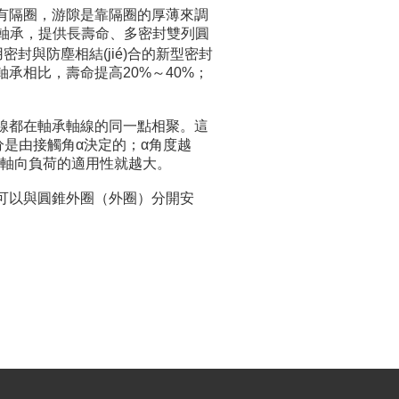
，中間有隔圈，游隙是靠隔圈的厚薄來調
軸承，提供長壽命、多密封雙列圓
，采用密封與防塵相結(jié)合的新型密封
承相比，壽命提高20%～40%；
影線都在軸承軸線的同一點相聚。這
是由接觸角α決定的；α角度越
向負荷的適用性就越大。
組件可以與圓錐外圈（外圈）分開安