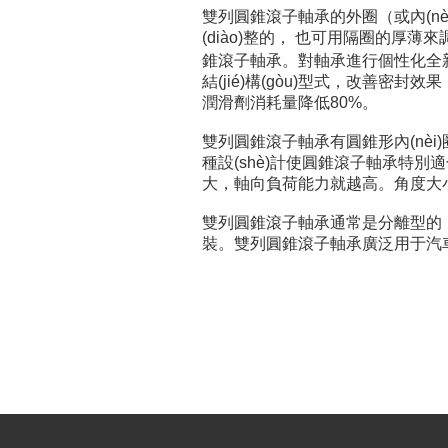
雙列圓錐滾子軸承的外圈（或內(nèi)
(diào)整的， 也可用隔圈的
錐滾子軸承。對軸承進行個性化全新設
結(jié)構(gòu)型式，改善密封
潤滑劑消耗量降低80%。
雙列圓錐滾子軸承有圓錐形內(nè
種設(shè)計使圓錐滾子軸承特別
大，軸向負荷能力就越高。角度大
雙列圓錐滾子軸承通常是分離型的
裝。雙列圓錐滾子軸承廣泛用于汽車