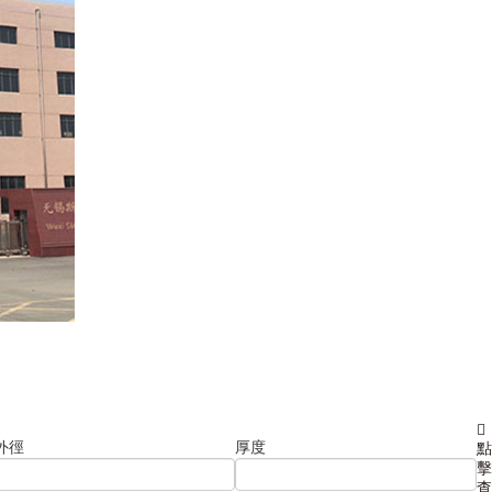
外徑
厚度
點
擊
查