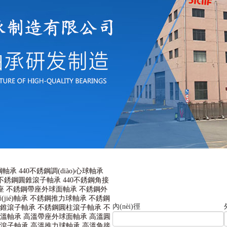
鋼軸承
440不銹鋼調(diào)心球軸承
0不銹鋼圓錐滾子軸承
440不銹鋼角接
座
不銹鋼帶座外球面軸承
不銹鋼外
(jié)軸承
不銹鋼推力球軸承
不銹鋼
內(nèi)徑
錐滾子軸承
不銹鋼圓柱滾子軸承
不
溫軸承
高溫帶座外球面軸承
高溫圓
)心滾子軸承
高溫推力球軸承
高溫角接