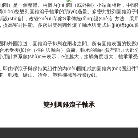
圈）是一個整體。兩個內(nèi)圈（或外圈）小端面相近
厚薄來調(diào)整雙列圓錐滾子軸承的預(yù)過盈。多密封雙列圓錐滾子
(shè)計，改變?nèi)芊廨S承傳統(tǒng)設(shè)計方法
效果，提高密封性能。多密封雙列圓錐滾子軸承與開式結(jié)構(gòu)軸
i)圈和外圈滾道，圓錐滾子排列在兩者之間。所有圓錐表面的投
適合承受復(fù)合（徑向與軸向）負荷。軸承的軸向負荷能力大部分
小用計算系數(shù)e來表示；e值越大，接觸角度越大，軸承承受軸
，即由帶滾子與保持架組件的內(nèi)圈組成的圓錐內(nèi)圈
、軋機、礦山、冶金、塑料機械等行業(yè)。
雙列圓錐滾子軸承