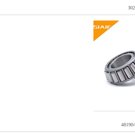
30
48190