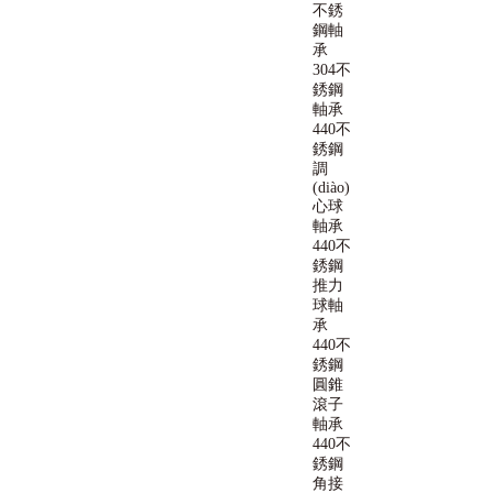
不銹
鋼軸
承
304不
銹鋼
軸承
440不
銹鋼
調
(diào)
心球
軸承
440不
銹鋼
推力
球軸
承
440不
銹鋼
圓錐
滾子
軸承
440不
銹鋼
角接