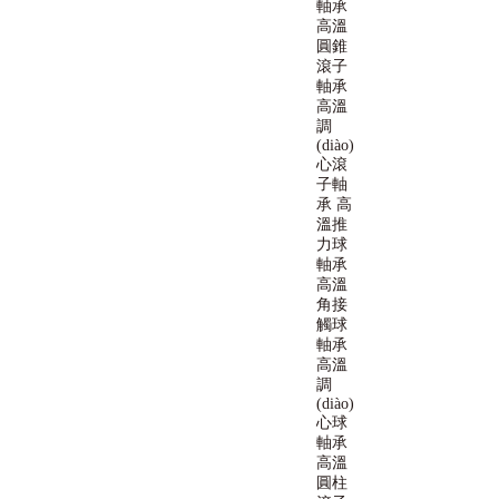
軸承
高溫
圓錐
滾子
軸承
高溫
調
(diào)
心滾
子軸
承
高
溫推
力球
軸承
高溫
角接
觸球
軸承
高溫
調
(diào)
心球
軸承
高溫
圓柱