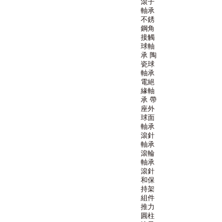
滾子
軸承
不銹
鋼角
接觸
球軸
承
陶
瓷球
軸承
電絕
緣軸
承
帶
座外
球面
軸承
滾針
軸承
滾輪
軸承
滾針
和保
持架
組件
推力
圓柱