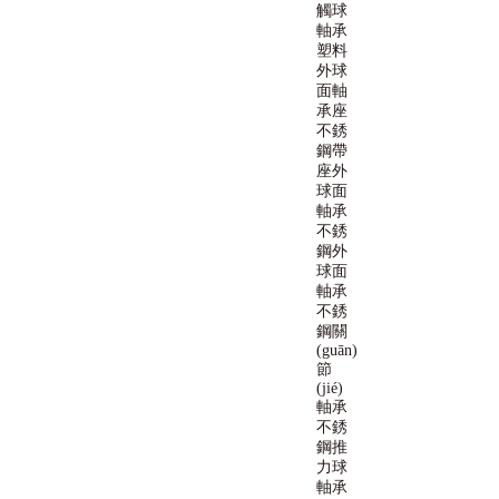
觸球
軸承
塑料
外球
面軸
承座
不銹
鋼帶
座外
球面
軸承
不銹
鋼外
球面
軸承
不銹
鋼關
(guān)
節
(jié)
軸承
不銹
鋼推
力球
軸承