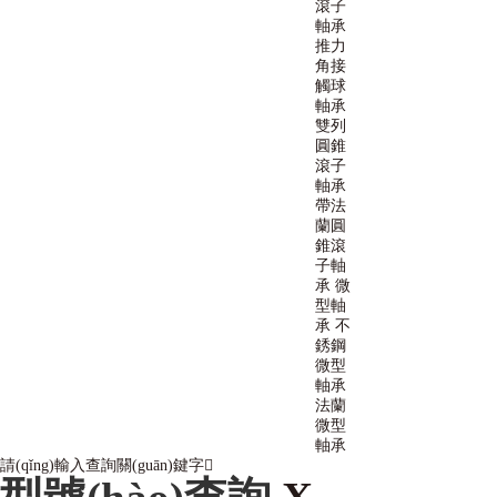
滾子
軸承
推力
角接
觸球
軸承
雙列
圓錐
滾子
軸承
帶法
蘭圓
錐滾
子軸
承
微
型軸
承
不
銹鋼
微型
軸承
法蘭
微型
軸承
請(qǐng)輸入查詢關(guān)鍵字