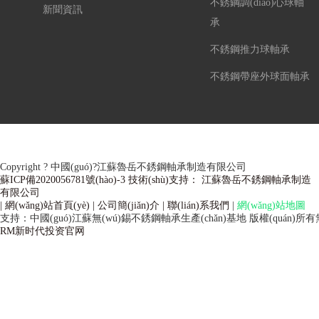
不銹鋼調(diào)心球軸
新聞資訊
承
不銹鋼推力球軸承
不銹鋼帶座外球面軸承
Copyright ? 中國(guó)?江蘇魯岳不銹鋼軸承制造有限公司
蘇ICP備2020056781號(hào)-3 技術(shù)支持： 江蘇魯岳不銹鋼軸承制造
有限公司
| 網(wǎng)站首頁(yè)
| 公司簡(jiǎn)介
| 聯(lián)系我們
|
網(wǎng)站地圖
支持：中國(guó)江蘇無(wú)錫不銹鋼軸承生產(chǎn)基地
版權(quán)所有
RM新时代投资官网