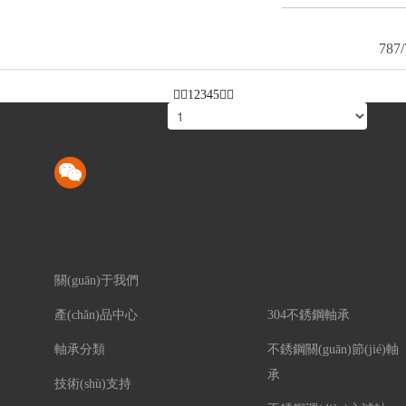
787
1
2
3
4
5
共336頁(yè), 跳轉(zhuǎn)至
頁(yè)
快速導(dǎo)航
產(chǎn)品中心
關(guān)于我們
產(chǎn)品中心
304不銹鋼軸承
軸承分類
不銹鋼關(guān)節(jié)軸
承
技術(shù)支持