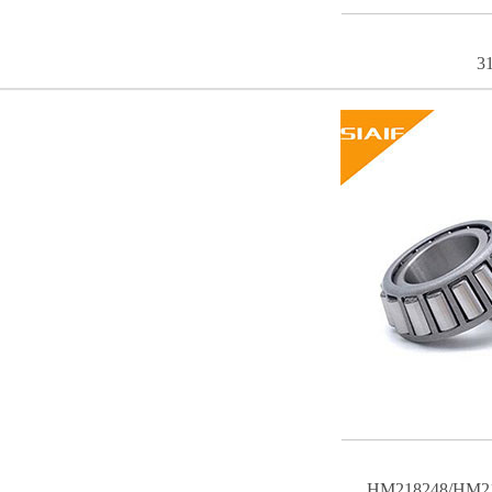
3
HM218248/H