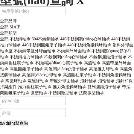
型號(hào)查詢
X
全部品牌
全部
SIAIF
全部類型
全部
不銹鋼軸承
304不銹鋼軸承
440不銹鋼調(diào)心球軸承
440不銹鋼
推力球軸承
440不銹鋼圓錐滾子軸承
440不銹鋼角接觸球軸承
塑料外球面
軸承座
不銹鋼帶座外球面軸承
不銹鋼外球面軸承
不銹鋼關(guān)節(jié)
軸承
不銹鋼推力球軸承
不銹鋼調(diào)心球軸承
不銹鋼圓錐滾子軸承
不
銹鋼圓柱滾子軸承
不銹鋼調(diào)心滾子軸承
高溫軸承
高溫帶座外球面
軸承
高溫圓錐滾子軸承
高溫調(diào)心滾子軸承
高溫推力球軸承
高溫角
接觸球軸承
高溫調(diào)心球軸承
高溫圓柱滾子軸承
不銹鋼角接觸球軸
承
陶瓷球軸承
電絕緣軸承
帶座外球面軸承
滾針軸承
滾輪軸承
滾針和保
持架組件
推力圓柱滾子軸承
推力角接觸球軸承
雙列圓錐滾子軸承
帶法
蘭圓錐滾子軸承
微型軸承
不銹鋼微型軸承
法蘭微型軸承
不銹鋼軸承,高溫軸承,耐高溫軸承,薄壁球軸承,自潤(rùn)滑軸承,轉
(zhuǎn)臺(tái)軸承,外球面軸承,組合軸承,汽車軸承,角接觸球軸承,無(wú)