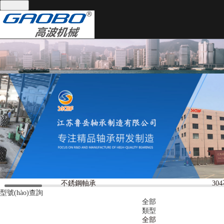
全國(guó)統(tǒng)一服務(wù)熱線：
13395101668
網(wǎng)站首頁(yè)
關(guān)于我們
產(chǎn)品中心
關(guān)于我們
產(chǎn)品中心
公司實(shí)景
軸承分類
技術(shù)支持
軸承分類
技術(shù)支持
不銹鋼軸承
30
新聞資訊
聯(lián)系我們
型號(hào)查詢
全部
新聞資訊
類型
全部