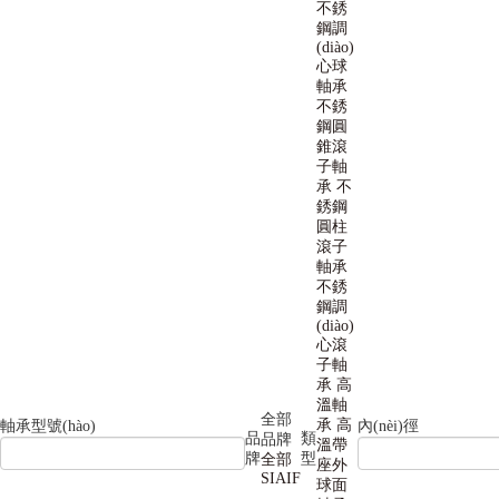
不銹
鋼調
(diào)
心球
軸承
不銹
鋼圓
錐滾
子軸
承
不
銹鋼
圓柱
滾子
軸承
不銹
鋼調
(diào)
心滾
子軸
承
高
溫軸
全部
承
高
軸承型號(hào)
內(nèi)徑
品
類
品牌
溫帶
牌
型
全部
座外
SIAIF
球面