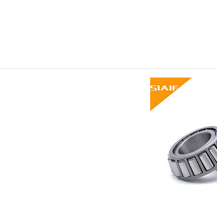
油軸承,交叉滾子軸承,調(diào)心球軸承,平面軸承,角接觸軸承,哈爾濱軸
承,高速軸承,陶瓷軸承,高溫潤(rùn)滑脂,圓錐滾子軸承,推力球軸承,調
(diào)心滾子軸承,圓柱滾子軸承,軸承座,SKF軸承,NSK軸承,NTN軸承,替
代進(jìn)口軸承型號(hào)查詢